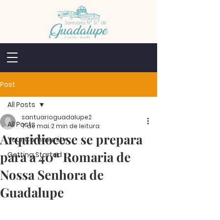
Post
All Posts
santuarioguadalupe2
All Posts
7 de mai.
2 min de leitura
Arquidiocese se prepara
Your Community
para a 40ª Romaria de
Getting Started
Nossa Senhora de
Guadalupe