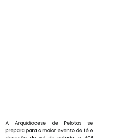
A Arquidiocese de Pelotas se 
prepara para o maior evento de fé e 
devoção do sul do estado: a 
40ª 